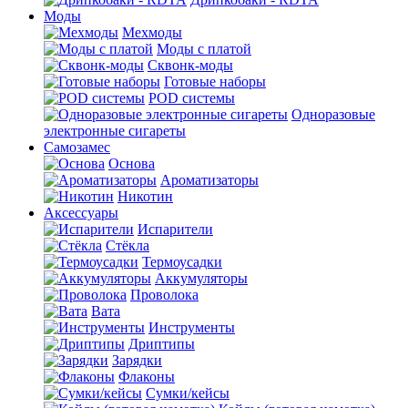
Моды
Мехмоды
Моды с платой
Сквонк-моды
Готовые наборы
POD системы
Одноразовые
электронные сигареты
Самозамес
Основа
Ароматизаторы
Никотин
Аксессуары
Испарители
Стёкла
Термоусадки
Аккумуляторы
Проволока
Вата
Инструменты
Дриптипы
Зарядки
Флаконы
Сумки/кейсы