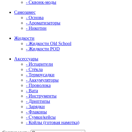
- Сквонк-моды
Самозамес
- Основа
- Ароматизаторы
- Никотин
Жидкости
- Жидкости Old School
- Жидкости POD
Аксессуары
- Испарители
- Стёкла
- Термоусадки
- Аккумуляторы
- Проволока
- Вата
- Инструменты
- Дриптипы
- Зарядки
- Флаконы
- Сумки/кейсы
- Койлы (готовая намотка)