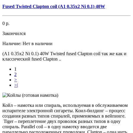
Fused Twisted Clapton coil (А1 0.35х2 Ni 0.1) 40W
0 р.
Закончился
Наличие:
Нет в наличии
(А1 0.35х2 Ni 0.1) 40W Twisted fused Clapton coil так же как и
классический fused Clapton ..
1
2
>
>|
Койл – намотка или спираль, используемая в обслуживаемом
испарителе электронной сигареты. Коил-билдинг – процесс
создания разных типов спиралей, применяемых в вейпинге.
Tiger – переплетение двух проволок разных типов в одну
спираль. Parallel coil – в одну намотку вводится две
параллельно расположенных проволоки. Clapton – одна нить