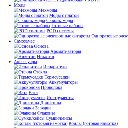
Моды
Мехмоды
Моды с платой
Сквонк-моды
Готовые наборы
POD системы
Одноразовые элек
Самозамес
Основа
Ароматизаторы
Никотин
Аксессуары
Испарители
Стёкла
Термоусадки
Аккумуляторы
Проволока
Вата
Инструменты
Дриптипы
Зарядки
Флаконы
Сумки/кейсы
Койлы (готовая намотка)