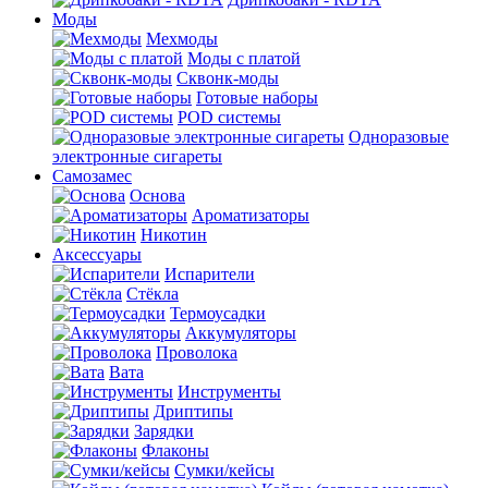
Моды
Мехмоды
Моды с платой
Сквонк-моды
Готовые наборы
POD системы
Одноразовые
электронные сигареты
Самозамес
Основа
Ароматизаторы
Никотин
Аксессуары
Испарители
Стёкла
Термоусадки
Аккумуляторы
Проволока
Вата
Инструменты
Дриптипы
Зарядки
Флаконы
Сумки/кейсы