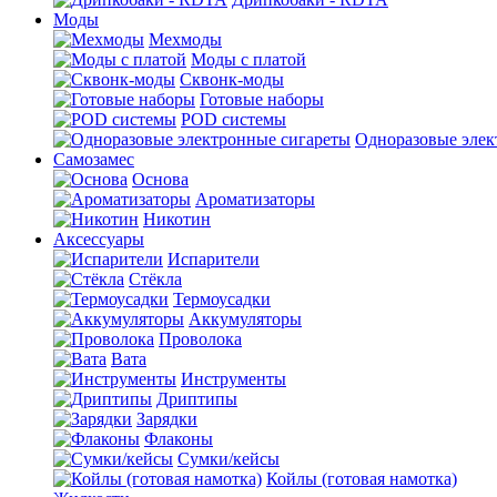
Моды
Мехмоды
Моды с платой
Сквонк-моды
Готовые наборы
POD системы
Одноразовые элек
Самозамес
Основа
Ароматизаторы
Никотин
Аксессуары
Испарители
Стёкла
Термоусадки
Аккумуляторы
Проволока
Вата
Инструменты
Дриптипы
Зарядки
Флаконы
Сумки/кейсы
Койлы (готовая намотка)