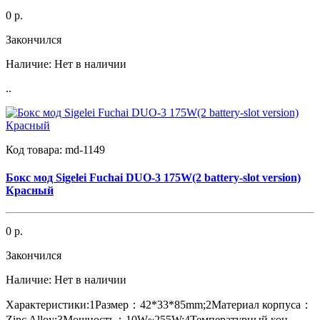
0 р.
Закончился
Наличие:
Нет в наличии
..
Код товара:
md-1149
Бокс мод Sigelei Fuchai DUO-3 175W(2 battery-slot version)
Красный
0 р.
Закончился
Наличие:
Нет в наличии
Характеристики:1Размер：42*33*85mm;2Материал корпуса：
Zinc Alloy;3Мощность：10W~255W;4Температурный кон..