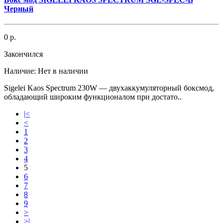
Черный
0 р.
Закончился
Наличие:
Нет в наличии
Sigelei Kaos Spectrum 230W — двухаккумуляторный боксмод,
обладающий широким функционалом при достато..
|<
<
1
2
3
4
5
6
7
8
9
>
>|