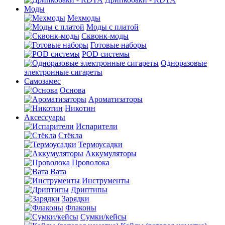
Моды
Мехмоды
Моды с платой
Сквонк-моды
Готовые наборы
POD системы
Одноразовые
электронные сигареты
Самозамес
Основа
Ароматизаторы
Никотин
Аксессуары
Испарители
Стёкла
Термоусадки
Аккумуляторы
Проволока
Вата
Инструменты
Дриптипы
Зарядки
Флаконы
Сумки/кейсы