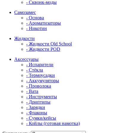
- Сквонк-моды
Самозамес
- Основа
- Ароматизаторы
- Никотин
Жидкости
- Жидкости Old School
- Жидкости POD
Аксессуары
- Испарители
- Стёкла
- Термоусадки
- Аккумуляторы
- Проволока
- Вата
- Инструменты
- Дриптипы
- Зарядки
- Флаконы
- Сумки/кейсы
- Койлы (готовая намотка)