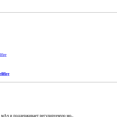
lfire
0 мАч и поддерживает регулируемую мо..