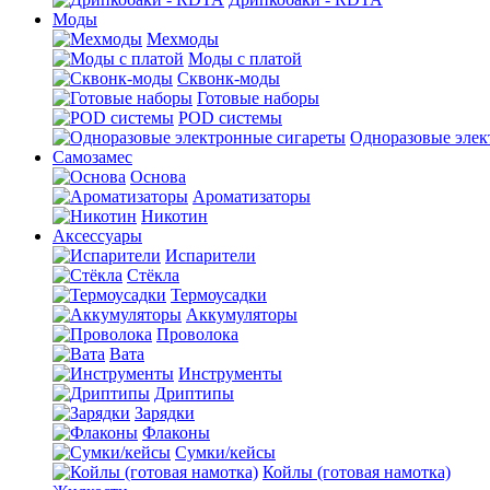
Моды
Мехмоды
Моды с платой
Сквонк-моды
Готовые наборы
POD системы
Одноразовые элек
Самозамес
Основа
Ароматизаторы
Никотин
Аксессуары
Испарители
Стёкла
Термоусадки
Аккумуляторы
Проволока
Вата
Инструменты
Дриптипы
Зарядки
Флаконы
Сумки/кейсы
Койлы (готовая намотка)