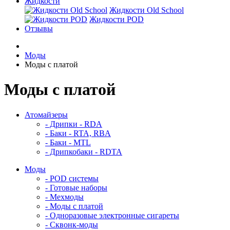
Жидкости
Жидкости Old School
Жидкости POD
Отзывы
Моды
Моды с платой
Моды с платой
Атомайзеры
- Дрипки - RDA
- Баки - RTA, RBA
- Баки - MTL
- Дрипкобаки - RDTA
Моды
- POD системы
- Готовые наборы
- Мехмоды
- Моды с платой
- Одноразовые электронные сигареты
- Сквонк-моды