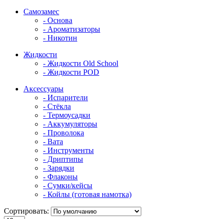
Самозамес
- Основа
- Ароматизаторы
- Никотин
Жидкости
- Жидкости Old School
- Жидкости POD
Аксессуары
- Испарители
- Стёкла
- Термоусадки
- Аккумуляторы
- Проволока
- Вата
- Инструменты
- Дриптипы
- Зарядки
- Флаконы
- Сумки/кейсы
- Койлы (готовая намотка)
Сортировать: