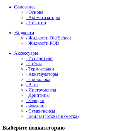
Самозамес
- Основа
- Ароматизаторы
- Никотин
Жидкости
- Жидкости Old School
- Жидкости POD
Аксессуары
- Испарители
- Стёкла
- Термоусадки
- Аккумуляторы
- Проволока
- Вата
- Инструменты
- Дриптипы
- Зарядки
- Флаконы
- Сумки/кейсы
- Койлы (готовая намотка)
Выберите подкатегорию