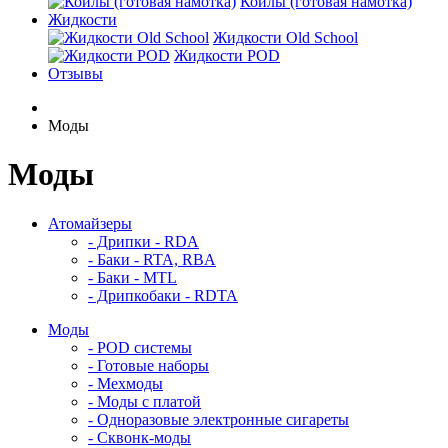
Койлы (готовая намотка)
Жидкости
Жидкости Old School
Жидкости POD
Отзывы
Моды
Моды
Атомайзеры
- Дрипки - RDA
- Баки - RTA, RBA
- Баки - MTL
- Дрипкобаки - RDTA
Моды
- POD системы
- Готовые наборы
- Мехмоды
- Моды с платой
- Одноразовые электронные сигареты
- Сквонк-моды