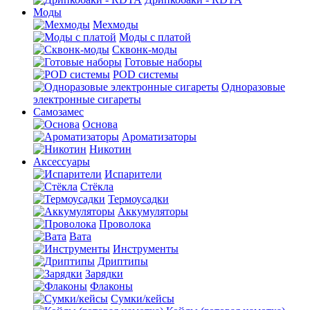
Моды
Мехмоды
Моды с платой
Сквонк-моды
Готовые наборы
POD системы
Одноразовые
электронные сигареты
Самозамес
Основа
Ароматизаторы
Никотин
Аксессуары
Испарители
Стёкла
Термоусадки
Аккумуляторы
Проволока
Вата
Инструменты
Дриптипы
Зарядки
Флаконы
Сумки/кейсы