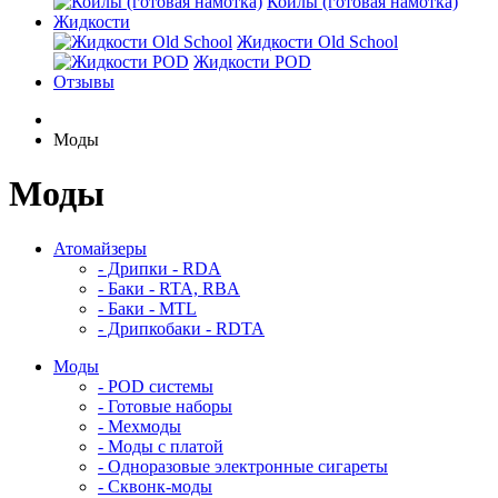
Койлы (готовая намотка)
Жидкости
Жидкости Old School
Жидкости POD
Отзывы
Моды
Моды
Атомайзеры
- Дрипки - RDA
- Баки - RTA, RBA
- Баки - MTL
- Дрипкобаки - RDTA
Моды
- POD системы
- Готовые наборы
- Мехмоды
- Моды с платой
- Одноразовые электронные сигареты
- Сквонк-моды