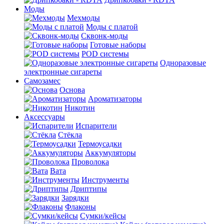
Моды
Мехмоды
Моды с платой
Сквонк-моды
Готовые наборы
POD системы
Одноразовые
электронные сигареты
Самозамес
Основа
Ароматизаторы
Никотин
Аксессуары
Испарители
Стёкла
Термоусадки
Аккумуляторы
Проволока
Вата
Инструменты
Дриптипы
Зарядки
Флаконы
Сумки/кейсы