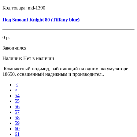
Код товара:
md-1390
Под Smoant Knight 80 (Tiffany blue)
0 р.
Закончился
Наличие:
Нет в наличии
Компактный под-мод, работающий на одном аккумуляторе
18650, оснащенный надежным и производител..
|<
<
54
55
56
57
58
59
60
61