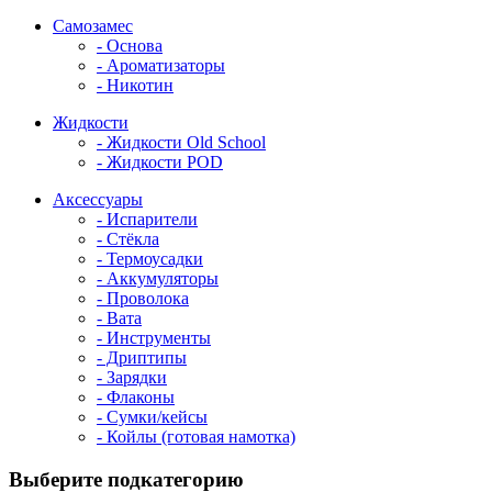
Самозамес
- Основа
- Ароматизаторы
- Никотин
Жидкости
- Жидкости Old School
- Жидкости POD
Аксессуары
- Испарители
- Стёкла
- Термоусадки
- Аккумуляторы
- Проволока
- Вата
- Инструменты
- Дриптипы
- Зарядки
- Флаконы
- Сумки/кейсы
- Койлы (готовая намотка)
Выберите подкатегорию