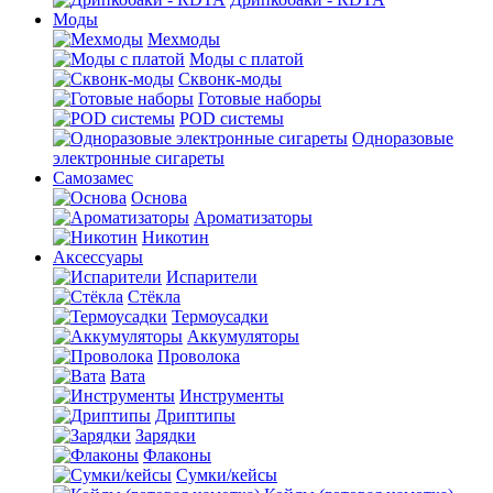
Моды
Мехмоды
Моды с платой
Сквонк-моды
Готовые наборы
POD системы
Одноразовые
электронные сигареты
Самозамес
Основа
Ароматизаторы
Никотин
Аксессуары
Испарители
Стёкла
Термоусадки
Аккумуляторы
Проволока
Вата
Инструменты
Дриптипы
Зарядки
Флаконы
Сумки/кейсы