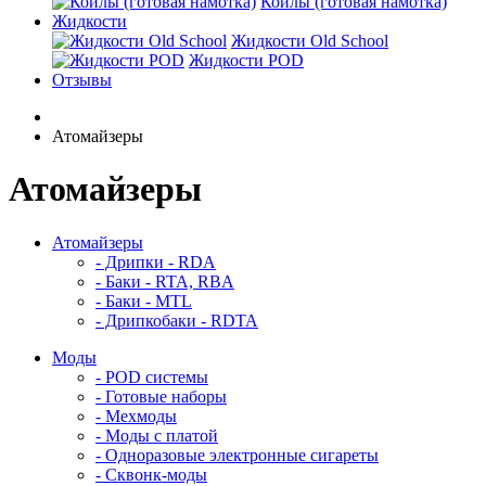
Койлы (готовая намотка)
Жидкости
Жидкости Old School
Жидкости POD
Отзывы
Атомайзеры
Атомайзеры
Атомайзеры
- Дрипки - RDA
- Баки - RTA, RBA
- Баки - MTL
- Дрипкобаки - RDTA
Моды
- POD системы
- Готовые наборы
- Мехмоды
- Моды с платой
- Одноразовые электронные сигареты
- Сквонк-моды