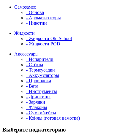
Самозамес
- Основа
- Ароматизаторы
- Никотин
Жидкости
- Жидкости Old School
- Жидкости POD
Аксессуары
- Испарители
- Стёкла
- Термоусадки
- Аккумуляторы
- Проволока
- Вата
- Инструменты
- Дриптипы
- Зарядки
- Флаконы
- Сумки/кейсы
- Койлы (готовая намотка)
Выберите подкатегорию