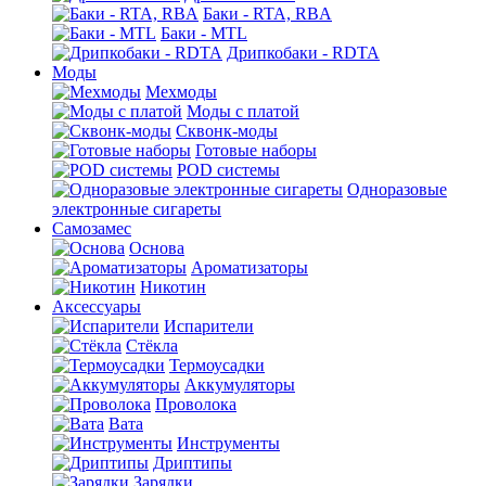
Баки - RTA, RBA
Баки - MTL
Дрипкобаки - RDTA
Моды
Мехмоды
Моды с платой
Сквонк-моды
Готовые наборы
POD системы
Одноразовые
электронные сигареты
Самозамес
Основа
Ароматизаторы
Никотин
Аксессуары
Испарители
Стёкла
Термоусадки
Аккумуляторы
Проволока
Вата
Инструменты
Дриптипы
Зарядки