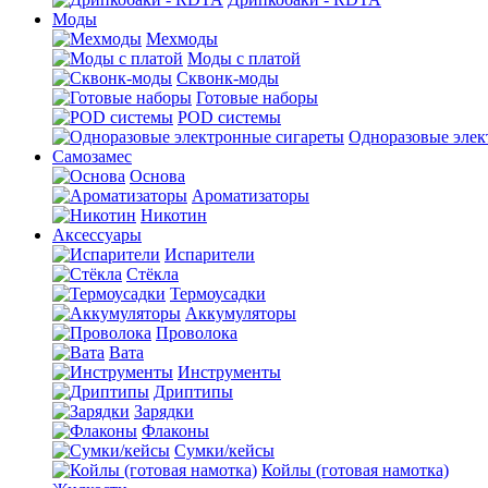
Моды
Мехмоды
Моды с платой
Сквонк-моды
Готовые наборы
POD системы
Одноразовые элек
Самозамес
Основа
Ароматизаторы
Никотин
Аксессуары
Испарители
Стёкла
Термоусадки
Аккумуляторы
Проволока
Вата
Инструменты
Дриптипы
Зарядки
Флаконы
Сумки/кейсы
Койлы (готовая намотка)