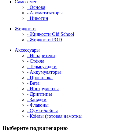
Самозамес
- Основа
- Ароматизаторы
- Никотин
Жидкости
- Жидкости Old School
- Жидкости POD
Аксессуары
- Испарители
- Стёкла
- Термоусадки
- Аккумуляторы
- Проволока
- Вата
- Инструменты
- Дриптипы
- Зарядки
- Флаконы
- Сумки/кейсы
- Койлы (готовая намотка)
Выберите подкатегорию