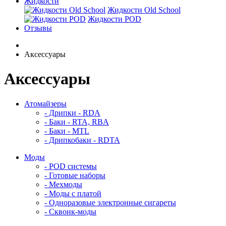
Жидкости
Жидкости Old School
Жидкости POD
Отзывы
Аксессуары
Аксессуары
Атомайзеры
- Дрипки - RDA
- Баки - RTA, RBA
- Баки - MTL
- Дрипкобаки - RDTA
Моды
- POD системы
- Готовые наборы
- Мехмоды
- Моды с платой
- Одноразовые электронные сигареты
- Сквонк-моды