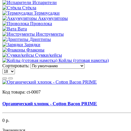
Испарители
Стёкла
Термоусадки
Аккумуляторы
Проволока
Вата
Инструменты
Дриптипы
Зарядки
Флаконы
Сумки/кейсы
Койлы (готовая намотка)
Сортировать:
Код товара:
ct-0007
Органический хлопок - Cotton Bacon PRIME
0 р.
Закончился