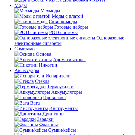
Моды
Мехмоды
Моды с платой
Сквонк-моды
Готовые наборы
POD системы
Одноразовые
электронные сигареты
Самозамес
Основа
Ароматизаторы
Никотин
Аксессуары
Испарители
Стёкла
Термоусадки
Аккумуляторы
Проволока
Вата
Инструменты
Дриптипы
Зарядки
Флаконы
Сумки/кейсы