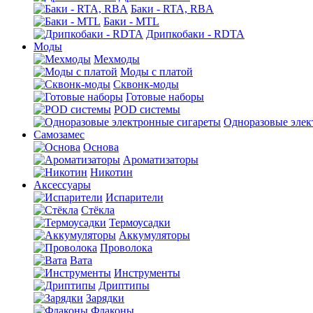
Баки - RTA, RBA
Баки - MTL
Дрипкобаки - RDTA
Моды
Мехмоды
Моды с платой
Сквонк-моды
Готовые наборы
POD системы
Одноразовые элек
Самозамес
Основа
Ароматизаторы
Никотин
Аксессуары
Испарители
Стёкла
Термоусадки
Аккумуляторы
Проволока
Вата
Инструменты
Дриптипы
Зарядки
Флаконы