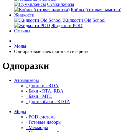
Сумки/кейсы
Койлы (готовая намотка)
Жидкости
Жидкости Old School
Жидкости POD
Отзывы
Моды
Одноразовые электронные сигареты
Одноразки
Атомайзеры
- Дрипки - RDA
- Баки - RTA, RBA
- Баки - MTL
- Дрипкобаки - RDTA
Моды
- POD системы
- Готовые наборы
- Мехмоды