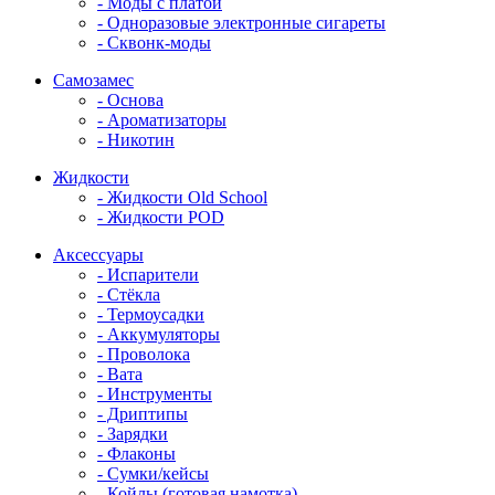
- Моды с платой
- Одноразовые электронные сигареты
- Сквонк-моды
Самозамес
- Основа
- Ароматизаторы
- Никотин
Жидкости
- Жидкости Old School
- Жидкости POD
Аксессуары
- Испарители
- Стёкла
- Термоусадки
- Аккумуляторы
- Проволока
- Вата
- Инструменты
- Дриптипы
- Зарядки
- Флаконы
- Сумки/кейсы
- Койлы (готовая намотка)