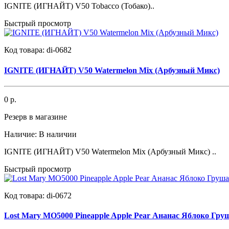
IGNITE (ИГНАЙТ) V50 Tobacco (Тобако)..
Быстрый просмотр
Код товара:
di-0682
IGNITE (ИГНАЙТ) V50 Watermelon Mix (Арбузный Микс)
0 р.
Резерв в магазине
Наличие:
В наличии
IGNITE (ИГНАЙТ) V50 Watermelon Mix (Арбузный Микс) ..
Быстрый просмотр
Код товара:
di-0672
Lost Mary MO5000 Pineapple Apple Pear Ананас Яблоко Гру