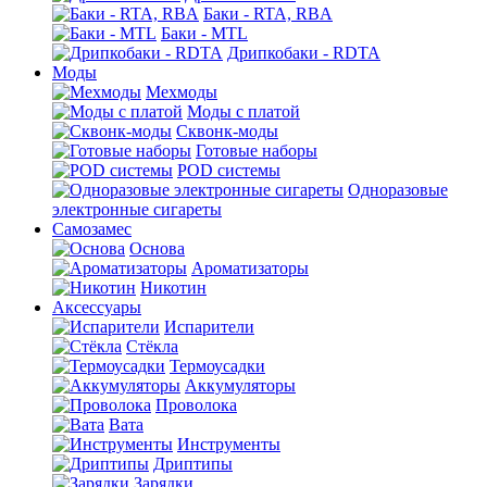
Баки - RTA, RBA
Баки - MTL
Дрипкобаки - RDTA
Моды
Мехмоды
Моды с платой
Сквонк-моды
Готовые наборы
POD системы
Одноразовые
электронные сигареты
Самозамес
Основа
Ароматизаторы
Никотин
Аксессуары
Испарители
Стёкла
Термоусадки
Аккумуляторы
Проволока
Вата
Инструменты
Дриптипы
Зарядки