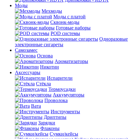
Моды
Мехмоды
Моды с платой
Сквонк-моды
Готовые наборы
POD системы
Одноразовые
электронные сигареты
Самозамес
Основа
Ароматизаторы
Никотин
Аксессуары
Испарители
Стёкла
Термоусадки
Аккумуляторы
Проволока
Вата
Инструменты
Дриптипы
Зарядки
Флаконы
Сумки/кейсы