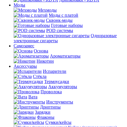
Моды
Мехмоды
Моды с платой
Сквонк-моды
Готовые наборы
POD системы
Одноразовые
электронные сигареты
Самозамес
Основа
Ароматизаторы
Никотин
Аксессуары
Испарители
Стёкла
Термоусадки
Аккумуляторы
Проволока
Вата
Инструменты
Дриптипы
Зарядки
Флаконы
Сумки/кейсы