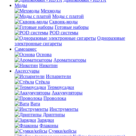
Моды
Мехмоды
Моды с платой
Сквонк-моды
Готовые наборы
POD системы
Одноразовые
электронные сигареты
Самозамес
Основа
Ароматизаторы
Никотин
Аксессуары
Испарители
Стёкла
Термоусадки
Аккумуляторы
Проволока
Вата
Инструменты
Дриптипы
Зарядки
Флаконы
Сумки/кейсы