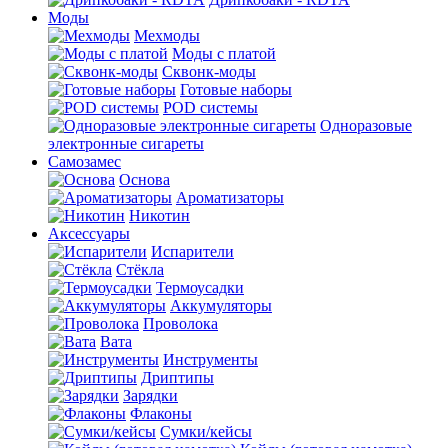
Моды
Мехмоды
Моды с платой
Сквонк-моды
Готовые наборы
POD системы
Одноразовые
электронные сигареты
Самозамес
Основа
Ароматизаторы
Никотин
Аксессуары
Испарители
Стёкла
Термоусадки
Аккумуляторы
Проволока
Вата
Инструменты
Дриптипы
Зарядки
Флаконы
Сумки/кейсы