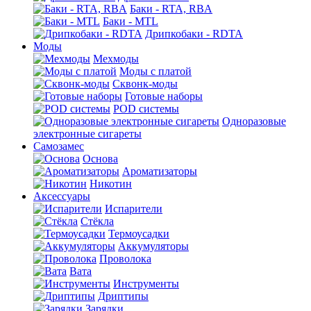
Баки - RTA, RBA
Баки - MTL
Дрипкобаки - RDTA
Моды
Мехмоды
Моды с платой
Сквонк-моды
Готовые наборы
POD системы
Одноразовые
электронные сигареты
Самозамес
Основа
Ароматизаторы
Никотин
Аксессуары
Испарители
Стёкла
Термоусадки
Аккумуляторы
Проволока
Вата
Инструменты
Дриптипы
Зарядки