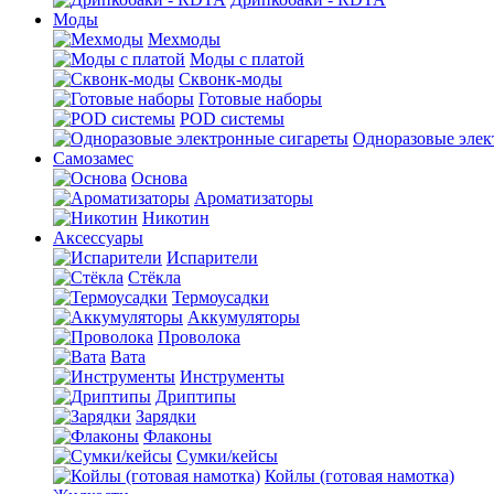
Моды
Мехмоды
Моды с платой
Сквонк-моды
Готовые наборы
POD системы
Одноразовые элек
Самозамес
Основа
Ароматизаторы
Никотин
Аксессуары
Испарители
Стёкла
Термоусадки
Аккумуляторы
Проволока
Вата
Инструменты
Дриптипы
Зарядки
Флаконы
Сумки/кейсы
Койлы (готовая намотка)