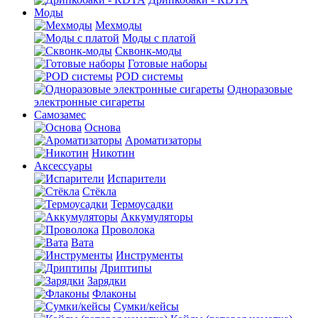
Моды
Мехмоды
Моды с платой
Сквонк-моды
Готовые наборы
POD системы
Одноразовые
электронные сигареты
Самозамес
Основа
Ароматизаторы
Никотин
Аксессуары
Испарители
Стёкла
Термоусадки
Аккумуляторы
Проволока
Вата
Инструменты
Дриптипы
Зарядки
Флаконы
Сумки/кейсы