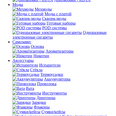
Моды
Мехмоды
Моды с платой
Сквонк-моды
Готовые наборы
POD системы
Одноразовые
электронные сигареты
Самозамес
Основа
Ароматизаторы
Никотин
Аксессуары
Испарители
Стёкла
Термоусадки
Аккумуляторы
Проволока
Вата
Инструменты
Дриптипы
Зарядки
Флаконы
Сумки/кейсы