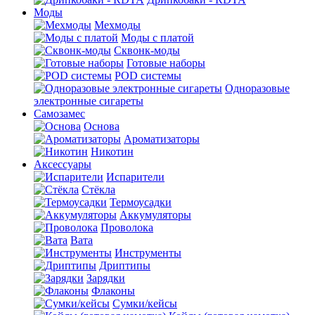
Моды
Мехмоды
Моды с платой
Сквонк-моды
Готовые наборы
POD системы
Одноразовые
электронные сигареты
Самозамес
Основа
Ароматизаторы
Никотин
Аксессуары
Испарители
Стёкла
Термоусадки
Аккумуляторы
Проволока
Вата
Инструменты
Дриптипы
Зарядки
Флаконы
Сумки/кейсы