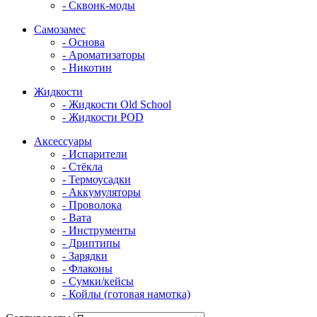
- Сквонк-моды
Самозамес
- Основа
- Ароматизаторы
- Никотин
Жидкости
- Жидкости Old School
- Жидкости POD
Аксессуары
- Испарители
- Стёкла
- Термоусадки
- Аккумуляторы
- Проволока
- Вата
- Инструменты
- Дриптипы
- Зарядки
- Флаконы
- Сумки/кейсы
- Койлы (готовая намотка)