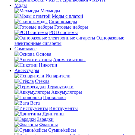
Моды
Мехмоды
Моды с платой
Сквонк-моды
Готовые наборы
POD системы
Одноразовые
электронные сигареты
Самозамес
Основа
Ароматизаторы
Никотин
Аксессуары
Испарители
Стёкла
Термоусадки
Аккумуляторы
Проволока
Вата
Инструменты
Дриптипы
Зарядки
Флаконы
Сумки/кейсы