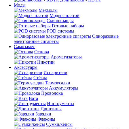
Моды
Мехмоды
Моды с платой
Сквонк-моды
Готовые наборы
POD системы
Одноразовые
электронные сигареты
Самозамес
Основа
Ароматизаторы
Никотин
Аксессуары
Испарители
Стёкла
Термоусадки
Аккумуляторы
Проволока
Вата
Инструменты
Дриптипы
Зарядки
Флаконы
Сумки/кейсы