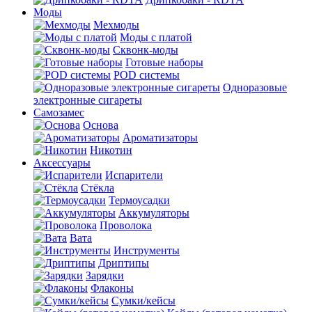
Моды
Мехмоды
Моды с платой
Сквонк-моды
Готовые наборы
POD системы
Одноразовые
электронные сигареты
Самозамес
Основа
Ароматизаторы
Никотин
Аксессуары
Испарители
Стёкла
Термоусадки
Аккумуляторы
Проволока
Вата
Инструменты
Дриптипы
Зарядки
Флаконы
Сумки/кейсы