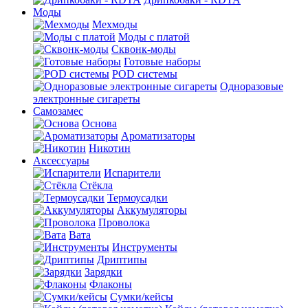
Моды
Мехмоды
Моды с платой
Сквонк-моды
Готовые наборы
POD системы
Одноразовые
электронные сигареты
Самозамес
Основа
Ароматизаторы
Никотин
Аксессуары
Испарители
Стёкла
Термоусадки
Аккумуляторы
Проволока
Вата
Инструменты
Дриптипы
Зарядки
Флаконы
Сумки/кейсы