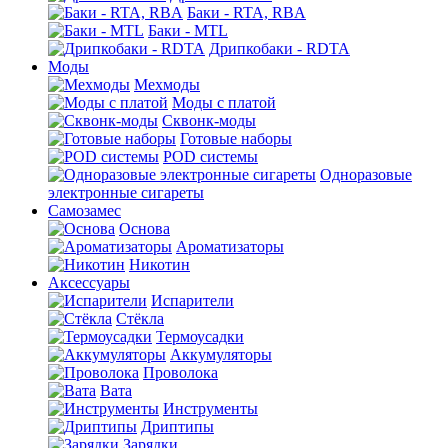
Баки - RTA, RBA
Баки - MTL
Дрипкобаки - RDTA
Моды
Мехмоды
Моды с платой
Сквонк-моды
Готовые наборы
POD системы
Одноразовые
электронные сигареты
Самозамес
Основа
Ароматизаторы
Никотин
Аксессуары
Испарители
Стёкла
Термоусадки
Аккумуляторы
Проволока
Вата
Инструменты
Дриптипы
Зарядки