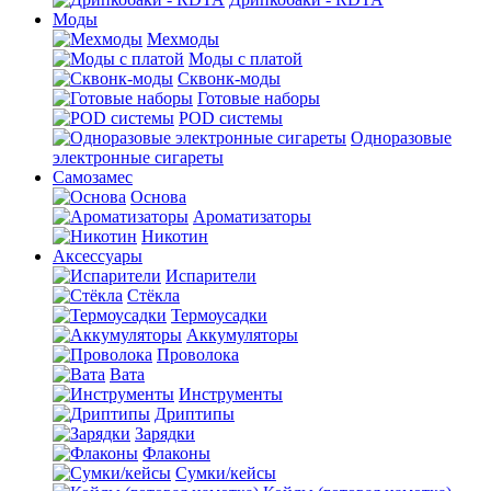
Моды
Мехмоды
Моды с платой
Сквонк-моды
Готовые наборы
POD системы
Одноразовые
электронные сигареты
Самозамес
Основа
Ароматизаторы
Никотин
Аксессуары
Испарители
Стёкла
Термоусадки
Аккумуляторы
Проволока
Вата
Инструменты
Дриптипы
Зарядки
Флаконы
Сумки/кейсы