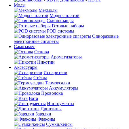
Моды
Мехмоды
Моды с платой
Сквонк-моды
Готовые наборы
POD системы
Одноразовые
электронные сигареты
Самозамес
Основа
Ароматизаторы
Никотин
Аксессуары
Испарители
Стёкла
Термоусадки
Аккумуляторы
Проволока
Вата
Инструменты
Дриптипы
Зарядки
Флаконы
Сумки/кейсы