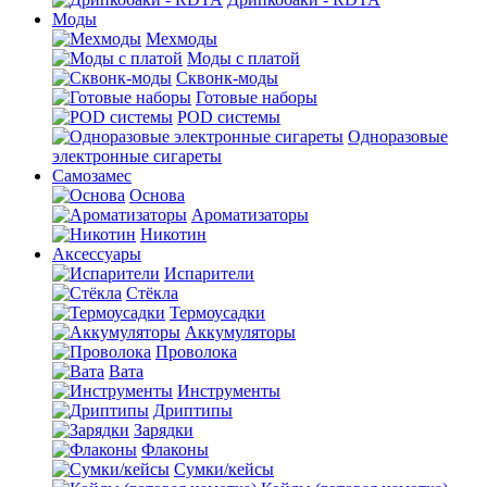
Моды
Мехмоды
Моды с платой
Сквонк-моды
Готовые наборы
POD системы
Одноразовые
электронные сигареты
Самозамес
Основа
Ароматизаторы
Никотин
Аксессуары
Испарители
Стёкла
Термоусадки
Аккумуляторы
Проволока
Вата
Инструменты
Дриптипы
Зарядки
Флаконы
Сумки/кейсы