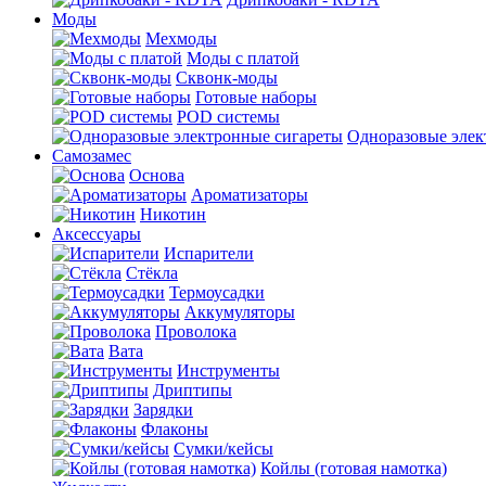
Моды
Мехмоды
Моды с платой
Сквонк-моды
Готовые наборы
POD системы
Одноразовые элек
Самозамес
Основа
Ароматизаторы
Никотин
Аксессуары
Испарители
Стёкла
Термоусадки
Аккумуляторы
Проволока
Вата
Инструменты
Дриптипы
Зарядки
Флаконы
Сумки/кейсы
Койлы (готовая намотка)