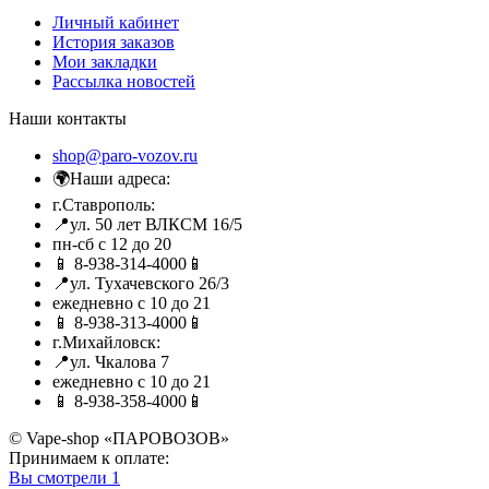
Личный кабинет
История заказов
Мои закладки
Рассылка новостей
Наши контакты
shop@paro-vozov.ru
🌍Наши адреса:
г.Ставрополь:
📍ул. 50 лет ВЛКСМ 16/5
пн-сб с 12 до 20
📱 8-938-314-4000📱
📍ул. Тухачевского 26/3
ежедневно с 10 до 21
📱 8-938-313-4000📱
г.Михайловск:
📍ул. Чкалова 7
ежедневно с 10 до 21
📱 8-938-358-4000📱
© Vape-shop «ПАРОВОЗОВ»
Принимаем к оплате:
Вы смотрели
1